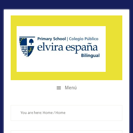
Saltar
Skip
Skip
al
to
to
menú
main
primary
secundario
content
sidebar
Menú
You are here: Home
/
Home